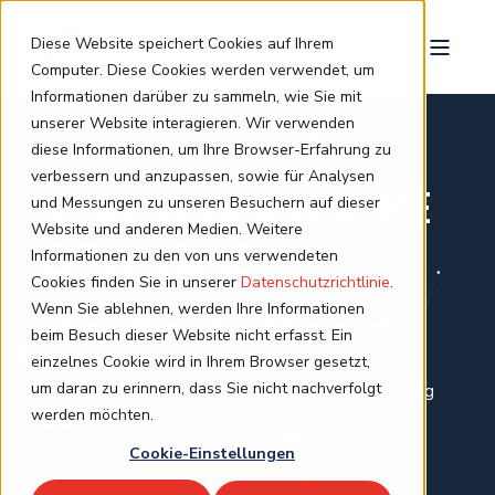
Diese Website speichert Cookies auf Ihrem
Computer. Diese Cookies werden verwendet, um
Informationen darüber zu sammeln, wie Sie mit
unserer Website interagieren. Wir verwenden
diese Informationen, um Ihre Browser-Erfahrung zu
verbessern und anzupassen, sowie für Analysen
WIR KENNEN IHRE
und Messungen zu unseren Besuchern auf dieser
Website und anderen Medien. Weitere
BRANCHE.
Informationen zu den von uns verwendeten
Cookies finden Sie in unserer
Datenschutzrichtlinie
.
Wenn Sie ablehnen, werden Ihre Informationen
Nicht aus dem Lehrbuch - sondern aus echten
beim Besuch dieser Website nicht erfasst. Ein
Projekten mit echten Unternehmen.
einzelnes Cookie wird in Ihrem Browser gesetzt,
um daran zu erinnern, dass Sie nicht nachverfolgt
Hier sehen Sie, in welchen Branchen wir schon tätig
werden möchten.
waren.
Cookie-Einstellungen