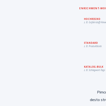
Pimco
desto stre