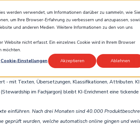
kies werden verwendet, um Informationen darüber zu sammeln, wie Si
Lösungen
Branchen
Referenzen
Tech
ionen, um Ihre Browser-Erfahrung zu verbessern und anzupassen, sow
bsite und anderen Medien. Weitere Informationen zu den von uns
 Website nicht erfasst. Ein einzelnes Cookie wird in Ihrem Browser
en möchten.
 REDAKTION - OHNE KON
Cookie-Einstellungen
Akzeptieren
Ablehnen
rt - mit Texten, Übersetzungen, Klassifikationen, Attributen. KI
(Stewardship im Fachjargon) bleibt KI-Enrichment eine tickend
te einführen. Nach drei Monaten sind 40.000 Produktbeschrei
he geprüft wurden, welche automatisch online gingen und welc