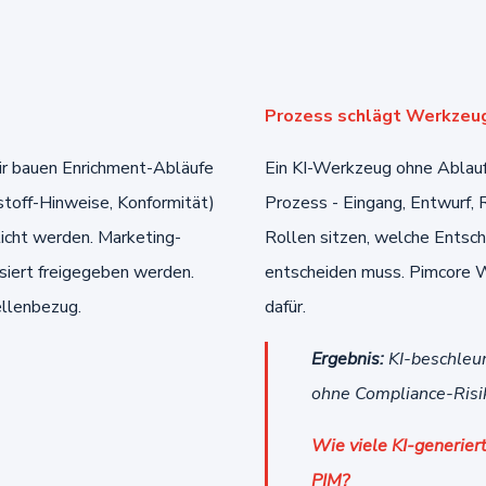
Prozess schlägt Werkzeu
Wir bauen Enrichment-Abläufe
Ein KI-Werkzeug ohne Ablauf 
stoff-Hinweise, Konformität)
Prozess - Eingang, Entwurf, R
licht werden. Marketing-
Rollen sitzen, welche Entsc
iert freigegeben werden.
entscheiden muss. Pimcore W
llenbezug.
dafür.
Ergebnis:
KI-beschleun
ohne Compliance-Risi
Wie viele KI-generiert
PIM?