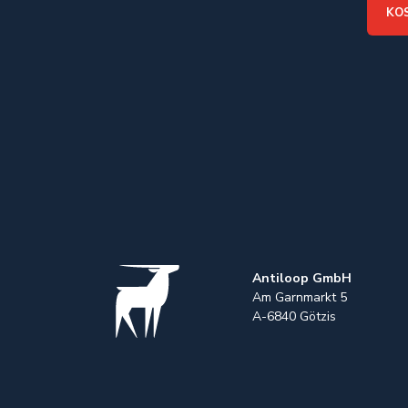
KO
Antiloop GmbH
Am Garnmarkt 5
A-6840 Göt
zis